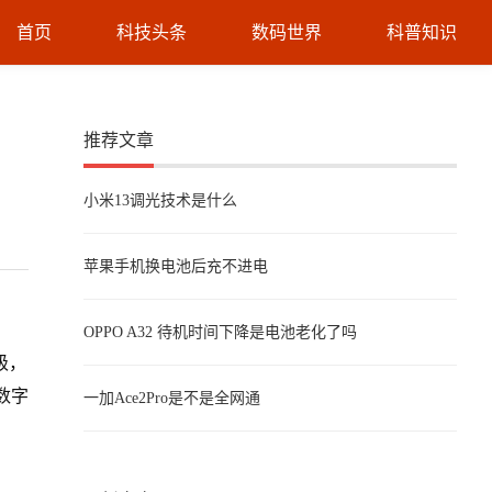
首页
科技头条
数码世界
科普知识
推荐文章
小米13调光技术是什么
苹果手机换电池后充不进电
OPPO A32 待机时间下降是电池老化了吗
级，
数字
一加Ace2Pro是不是全网通