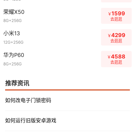
荣耀X50
1599
￥
去逛逛
8G+256G
小米13
4299
￥
去逛逛
12G+256G
华为P60
4588
￥
去逛逛
8G+256G
推荐资讯
如何改电子门锁密码
如何运行旧版安卓游戏