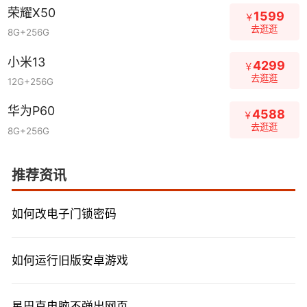
荣耀X50
1599
￥
去逛逛
8G+256G
小米13
4299
￥
去逛逛
12G+256G
华为P60
4588
￥
去逛逛
8G+256G
推荐资讯
如何改电子门锁密码
如何运行旧版安卓游戏
星巴克电脑不弹出网页