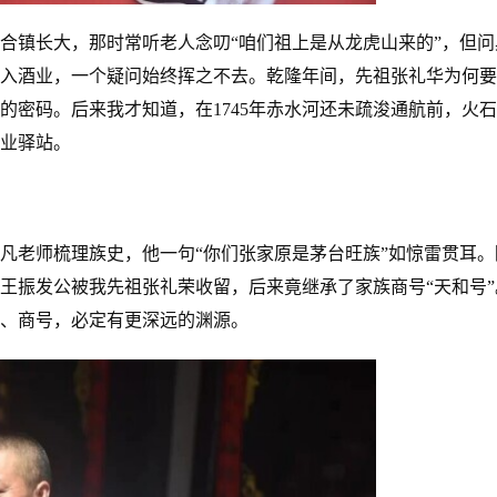
合镇长大，那时常听老人念叨“咱们祖上是从龙虎山来的”，但问
入酒业，一个疑问始终挥之不去。乾隆年间，先祖张礼华为何要
的密码。后来我才知道，在1745年赤水河还未疏浚通航前，火
业驿站。
升凡老师梳理族史，他一句“你们张家原是茅台旺族”如惊雷贯耳。
，王振发公被我先祖张礼荣收留，后来竟继承了家族商号“天和号”
、商号，必定有更深远的渊源。