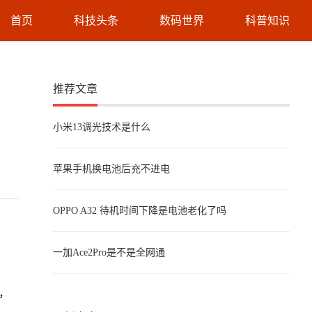
首页
科技头条
数码世界
科普知识
推荐文章
小米13调光技术是什么
苹果手机换电池后充不进电
OPPO A32 待机时间下降是电池老化了吗
一加Ace2Pro是不是全网通
，